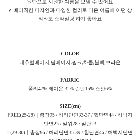
원단으로 시원한 여름을 보낼 수 있어요
✔ 베이직한 디자인과 다양한 컬러로 더운 여름에 어떤 상
의와도 스타일링 하기 좋아요
COLOR
네추럴베이지,딥베이지,핑크,차콜,블랙,브라운
FABRIC
폴리47% 레이온 32% 린넨15% 스판6%
SIZE(cm)
FREE(25-28)｜총장95 / 허리단면33-37 / 힙단면44 / 허벅지
단면25 / 밑위28 / 밑단23
L(29-30)｜총장96 / 허리단면35-39 / 힙단면46 / 허벅지단면