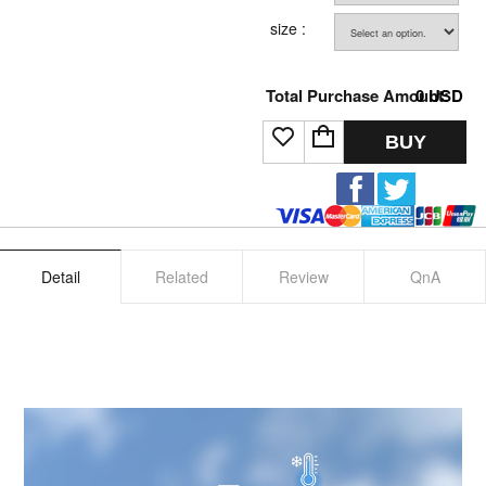
size :
Total Purchase Amount:
0
USD
BUY
Detail
Related
Review
QnA