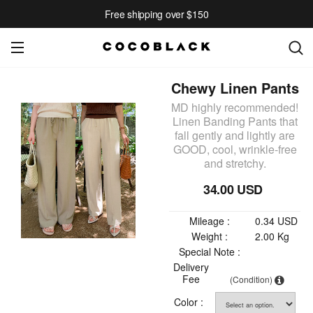
Free shipping over $150
Chewy Linen Pants
MD highly recommended!
Linen Banding Pants that
fall gently and lightly are
GOOD, cool, wrinkle-free
and stretchy.
34.00 USD
Mileage :
0.34 USD
Weight :
2.00 Kg
Special Note :
Delivery
Fee
(Condition)
Color :