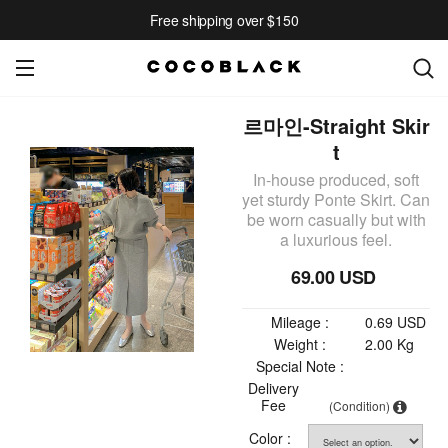
Free shipping over $150
르마인-Straight Skir
t
In-house produced, soft
yet sturdy Ponte Skirt. Can
be worn casually but with
a luxurious feel.
69.00 USD
Mileage :
0.69 USD
Weight :
2.00 Kg
Special Note :
Delivery
Fee
(Condition)
Color :