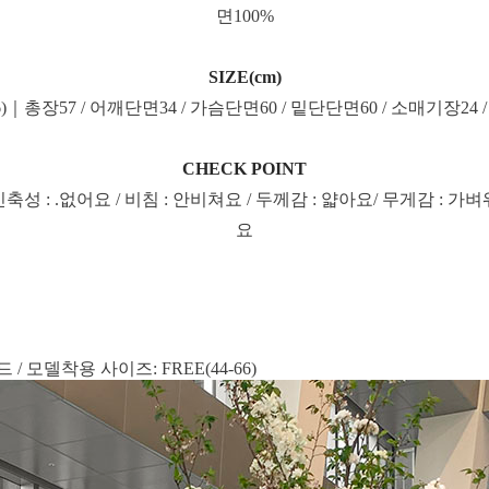
면100%
SIZE(cm)
66)｜총장57 / 어깨단면34 / 가슴단면60 / 밑단단면60 / 소매기장24
CHECK POINT
신축성 : .없어요 / 비침 : 안비쳐요 / 두께감 : 얇아요/ 무게감 : 가벼
요
/ 모델착용 사이즈: FREE(44-66)