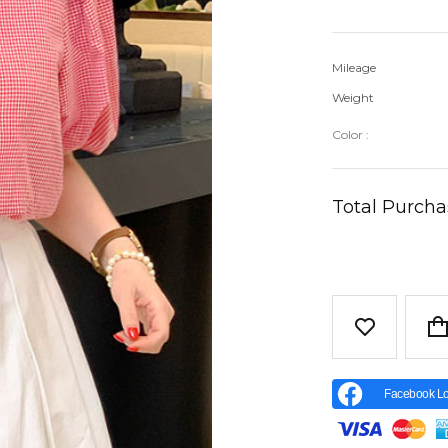
Mileage
Weight
Color :
Total Purch
Facebook Lo