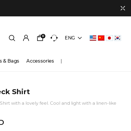
0
ENG
s & Bags
Accessories
ck Shirt
irt with a lovely feel. Cool and light with a linen-like
D