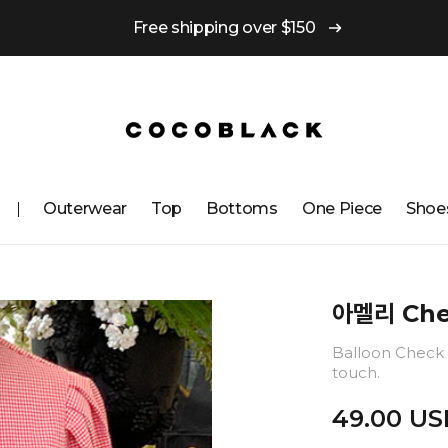
Free shipping over $150
Outerwear
Top
Bottoms
One ​​Piece
Shoe
아멜리 Che
Balloon Check Sh
touch.
49.00 US