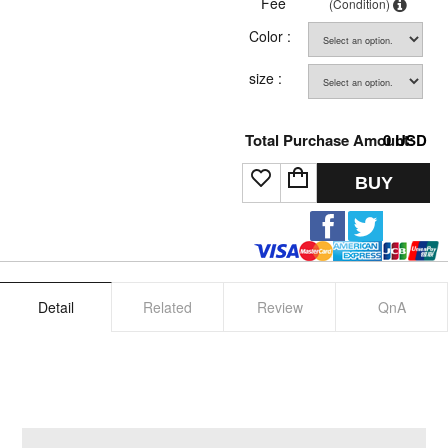
Fee
(Condition)
Color :
size :
Total Purchase Amount:
0
USD
BUY
Detail
Related
Review
QnA