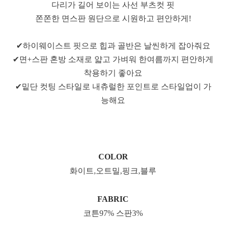
다리가 길어 보이는 사선 부츠컷 핏
쫀쫀한 면스판 원단으로 시원하고 편안하게!
✔하이웨이스트 핏으로 힙과 골반은 날씬하게 잡아줘요
✔면+스판 혼방 소재로 얇고 가벼워 한여름까지 편안하게
착용하기 좋아요
✔밑단 컷팅 스타일로 내츄럴한 포인트로 스타일업이 가
능해요
COLOR
화이트,오트밀,핑크,블루
FABRIC
코튼97% 스판3%