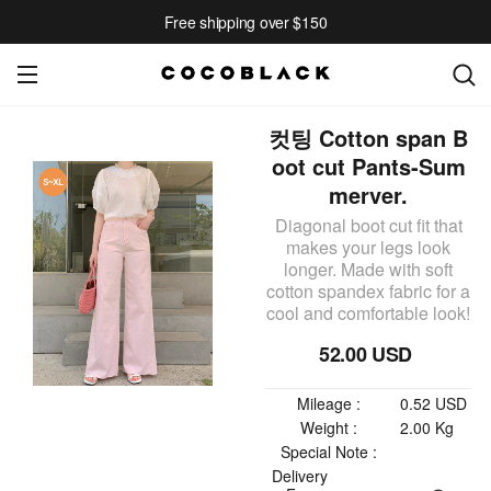
Free shipping over $150
컷팅 Cotton span B
oot cut Pants-Sum
merver.
Diagonal boot cut fit that
makes your legs look
longer. Made with soft
cotton spandex fabric for a
cool and comfortable look!
52.00 USD
Mileage :
0.52 USD
Weight :
2.00 Kg
Special Note :
Delivery