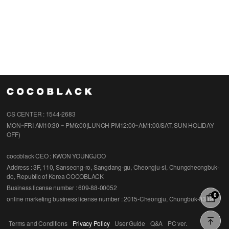
CS CENTER : 1544-2683
MON~FRI AM10:30 ~ PM6:00(LUNCH PM12:00~AM1:00/SAT, SUN HOLIDAY
OFF)
cocoblack
CEO : KWON YOUNGJOO
Address : 3F, 110, Sanseong-ro, Sangdang-gu, Cheongju-si, Chungcheongbuk-
do, Republic of Korea COCOBLACK
Business license number : 609-88-00052
0
online marketing business license number : 2015-Cheongju, Chungbuk-0389
Terms and Conditions
Privacy Policy
User Guide
Q&A
PC ver.