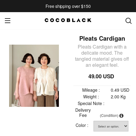
Free shipping over $150
Pleats Cardigan
Pleats Cardigan with a
delicate mood. The
tangled material gives off
an elegant feel.
49.00 USD
Mileage :
0.49 USD
Weight :
2.00 Kg
Special Note :
Delivery
Fee
(Condition)
Color :