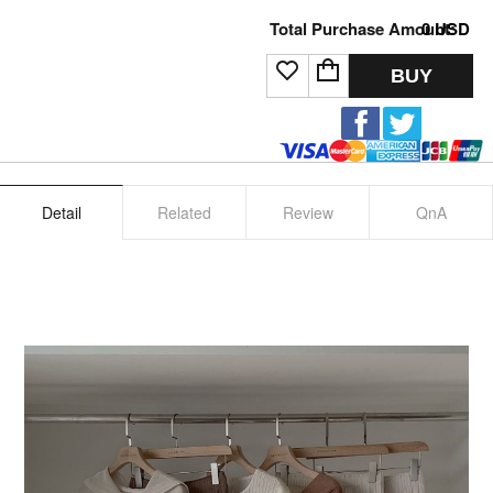
Total Purchase Amount:
0
USD
BUY
Detail
Related
Review
QnA