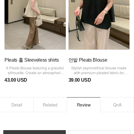
Pleats 훌 Sleeveless shirts
언발 Pleats Blouse
A Pleats Blouse featuring a graceful
Stylish asymmetrical blouse made
silhouette. Create an atmospheric
with premium pleated fabric for
gathering look with just one blouse♡
excellent quality!
43.00 USD
39.00 USD
Detail
Related
Review
QnA