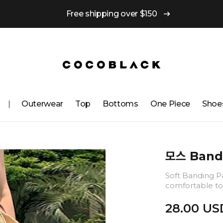
Free shipping over $150
Outerwear
Top
Bottoms
One ​​Piece
Shoe
모스 Band
Soft Banding Pa
comfortable to
28.00 US