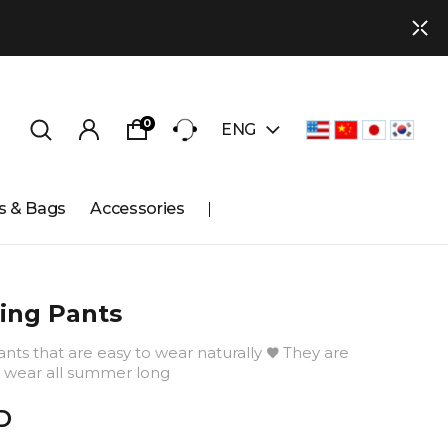
0
ENG
s & Bags
Accessories
ing Pants
nts that are easy to wear naturally ♥ They are
 wear all summer long
D