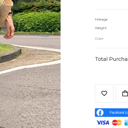
Mileage
Weight
Color :
Total Purch
Facebook Lo