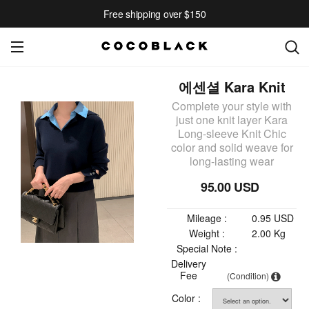
Free shipping over $150
에센셜 Kara Knit
Complete your style with
just one knit layer Kara
Long-sleeve Knit Chic
color and solid weave for
long-lasting wear
95.00 USD
Mileage :
0.95 USD
Weight :
2.00 Kg
Special Note :
Delivery
Fee
(Condition)
Color :