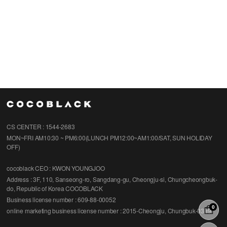
CS CENTER : 1544-2683
MON~FRI AM10:30 ~ PM6:00(LUNCH PM12:00~AM1:00/SAT, SUN HOLIDAY
OFF)
cocoblack
CEO : KWON YOUNGJOO
Address : 3F, 110, Sanseong-ro, Sangdang-gu, Cheongju-si, Chungcheongbuk-
do, Republic of Korea COCOBLACK
Business license number : 609-88-00052
0
online marketing business license number : 2015-Cheongju, Chungbuk-0389