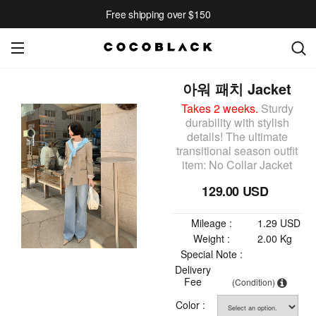
Free shipping over $150
아워 패치 Jacket
Takes 2 weeks.
Sturdy
durability with stylish
details! The ultimate
transitional season outfit
item: No Collar Jacket
129.00 USD
Mileage :
1.29 USD
Weight :
2.00 Kg
Special Note :
Delivery
Fee
(Condition)
Color :