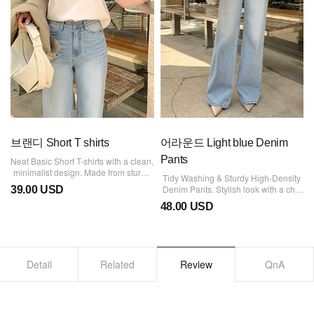
브랜디 Short T shirts
어라운드 Light blue Denim
Pants
Neat Basic Short T-shirts with a clean,
minimalist design. Made from sturdy,
Tidy Washing & Sturdy High-Density
high-quality material, they are great
Denim Pants. Stylish look with a chic
39.00 USD
for wearing for a long time.
fit that makes your legs look longer.
48.00 USD
Detail
Related
Review
QnA