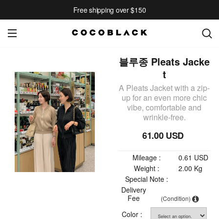
Free shipping over $150
블루종 Pleats Jacke
t
A Pleats Jacket with a zip-
up for an even more chic
vibe, comfortable and
wrinkle-free.
61.00 USD
Mileage :
0.61 USD
Weight :
2.00 Kg
Special Note :
Delivery
Fee
(Condition)
Color :