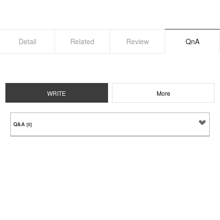
Detail
Related
Review
QnA
WRITE
More
Q&A
[0]