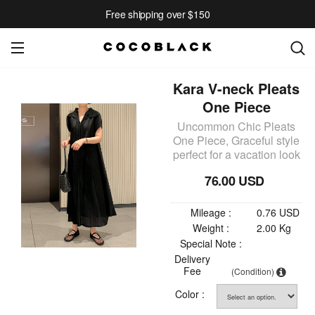
Free shipping over $150
Kara V-neck Pleats
One Piece
Uncommon Chic Pleats
One Piece, Graceful style
perfect for a vacation look
76.00 USD
Mileage :
0.76 USD
Weight :
2.00 Kg
Special Note :
Delivery
Fee
(Condition)
Color :