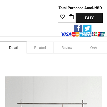
Total Purchase Amount:
0
USD
BUY
Detail
Related
Review
QnA