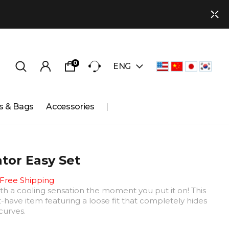
0
ENG
s & Bags
Accessories
ator Easy Set
 Free Shipping
th a cooling sensation the moment you put it on! This
have item featuring a loose fit that completely hides
curves.