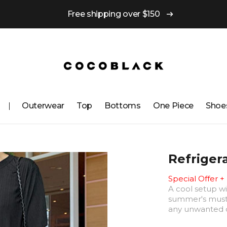
Free shipping over $150
Outerwear
Top
Bottoms
One ​​Piece
Shoe
Refriger
Special Offer +
A cool setup wi
summer's must-
any unwanted 