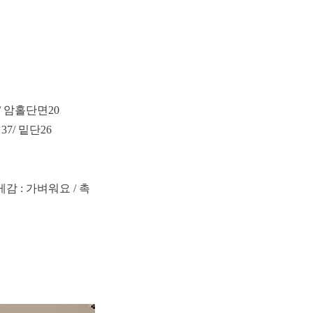
 / 암홀단면20
37/ 밑단26
게감 : 가벼워요 / 촉