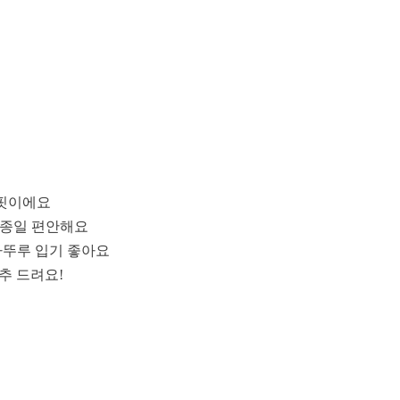
 핏이에요
루종일 편안해요
마뚜루 입기 좋아요
추 드려요!