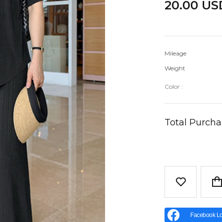
20.00 US
Mileage
Weight
Color :
Total Purch
Facebook Lo