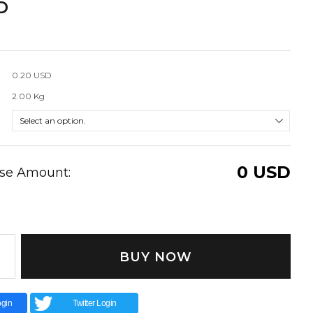
D
0.20 USD
2.00 Kg
0
USD
ase Amount:
BUY NOW
gin
Twitter Login