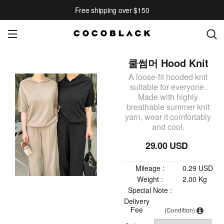
Free shipping over $150
쿨썸머 Hood Knit
A loose-fit hooded knit
suitable for everyone.
Made with highly
breathable summer knit
yarn, wear it comfortably
and cool.
29.00 USD
Mileage :
0.29 USD
Weight :
2.00 Kg
Special Note :
Delivery
Fee
(Condition)