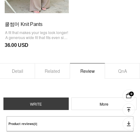
쿨썸머 Knit Pants
A fit that makes your legs look longer!
A generous wide fit that fits even size
77! Thin and lightweight material to
36.00 USD
keep you cool and comfortable all the
way through the height of summer!
Detail
Related
Review
QnA
0
WRITE
More
Product reviews
[0]