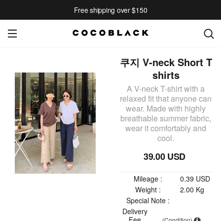
Free shipping over $150
쿠지 V-neck Short T
shirts
A V-neck T-shirt with a
relaxed fit that anyone can
wear. Made with highly
breathable summer fabric,
wear it comfortably and
cool.
39.00 USD
Mileage :
0.39 USD
Weight :
2.00 Kg
Special Note :
Delivery
Fee
(Condition)