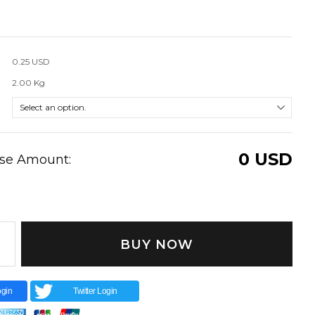
0.25 USD
2.00 Kg
0
USD
ase Amount:
BUY NOW
gin
Twitter Login