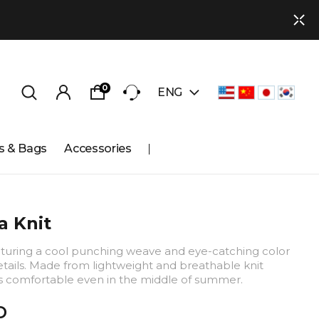
0
ENG
s & Bags
Accessories
 Knit
eaturing a cool punching weave and eye-catching color
tails. Made from lightweight and breathable knit
ays comfortable even in the middle of summer.
D