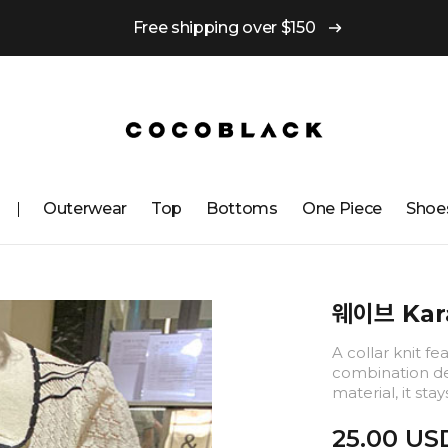
Free shipping over $150
Outerwear
Top
Bottoms
One ​​Piece
Shoe
웨이브 Kara
A collar knit f
combination de
material, it st
25.00 US