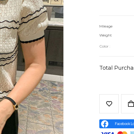
Mileage
Weight
Color :
Total Purch
Facebook Lo