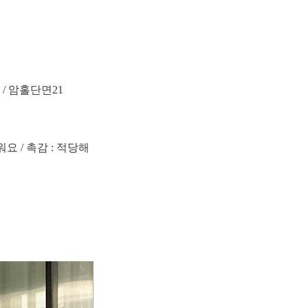
2 / 암홀단면21
워요 / 촉감 : 적당해