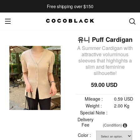
Free shipping over $150
유니 Puff Cardigan
A Summer Cardigan with
attractive voluminous
sleeves that highlights a
slim and feminine
silhouette!
59.00 USD
Mileage :
0.59 USD
Weight :
2.00 Kg
Special Note :
Delivery
Fee
(Condition)
Color :