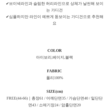
✔브이넥라인과 슬림한 허리라인으로 상체가 날씬해 보이
는 가디건
✔심플하지만 라인이 예쁘게 돋보이는 가디건으로 추천해
요
COLOR
아이보리,베이지,블랙
FABRIC
폴리100%
SIZE(cm)
FREE(44-66)｜총장61 / 어깨단면35 / 가슴단면40 / 밑단단
면43 / 소매기장24 / 암홀단면20