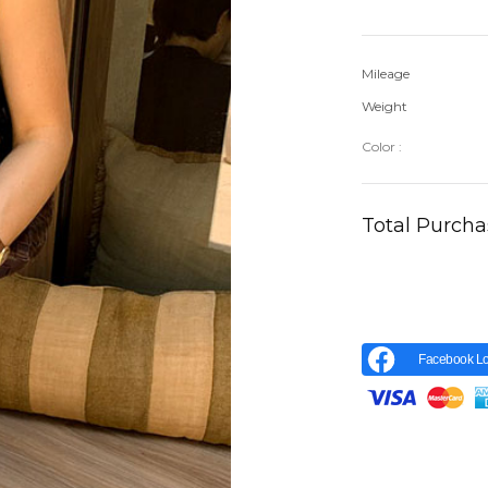
Mileage
Weight
Color :
Total Purch
Facebook Lo