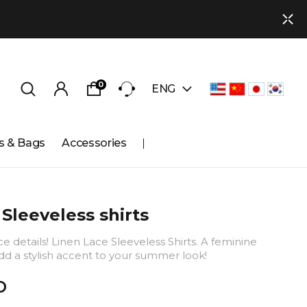
0
ENG
s & Bags
Accessories
Sleeveless shirts
ce details! Linen Lace Sleeveless Shirts. A feminine
add a stylish accent to your summer look!
D