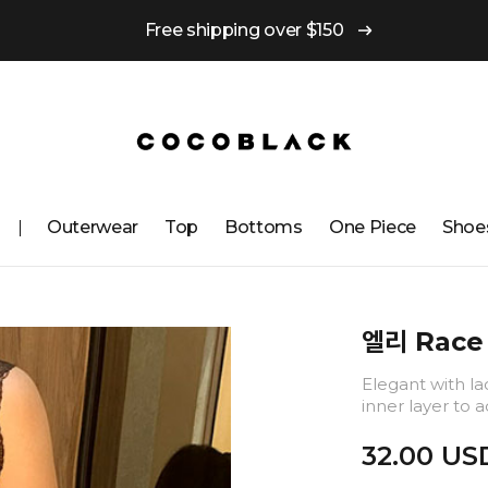
Free shipping over $150
Outerwear
Top
Bottoms
One ​​Piece
Shoe
엘리 Race 
Elegant with la
inner layer to 
32.00 US