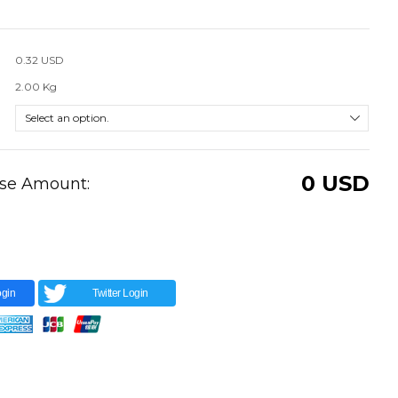
0.32 USD
2.00 Kg
0
USD
ase Amount:
gin
Twitter Login