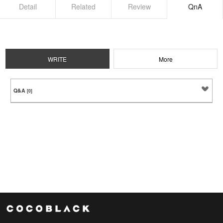
Detail
Related
Review
QnA
WRITE
More
Q&A
[0]