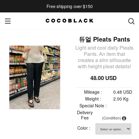
Free shipping over $150
듀얼 Pleats Pants
Light and cool daily Pleats
Pants. An item that
creates a slim silhouette
with height pleat details!
48.00 USD
Mileage :
0.48 USD
Weight :
2.00 Kg
Special Note :
Delivery
Fee
(Condition)
Color :