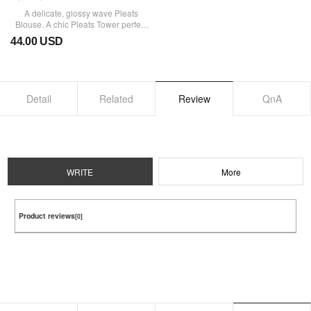
A delicate, glossy wave Pleats
Blouse. A chic Pleats Tower perfect
for adding a light key point!
44.00 USD
Detail
Related
Review
QnA
WRITE
More
Product reviews
[0]