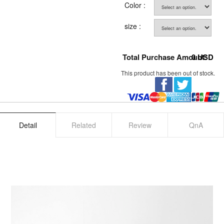
Color :
size :
Total Purchase Amount:
0
USD
This product has been out of stock.
Detail
Related
Review
QnA