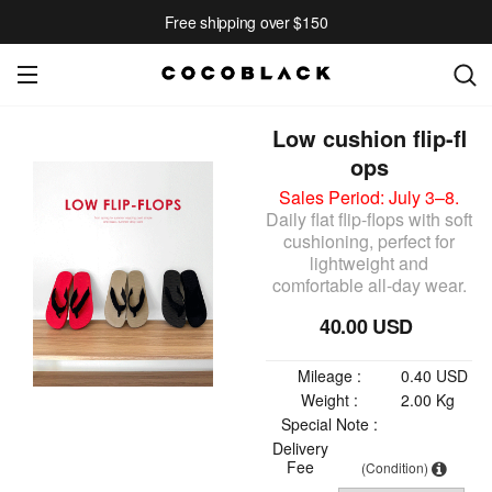
Free shipping over $150
Low cushion flip-fl
ops
Sales Period: July 3–8.
Daily flat flip-flops with soft
cushioning, perfect for
lightweight and
comfortable all-day wear.
40.00 USD
Mileage :
0.40 USD
Weight :
2.00 Kg
Special Note :
Delivery
Fee
(Condition)