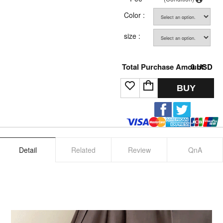
Color :
size :
Total Purchase Amount:
0
USD
BUY
Detail
Related
Review
QnA